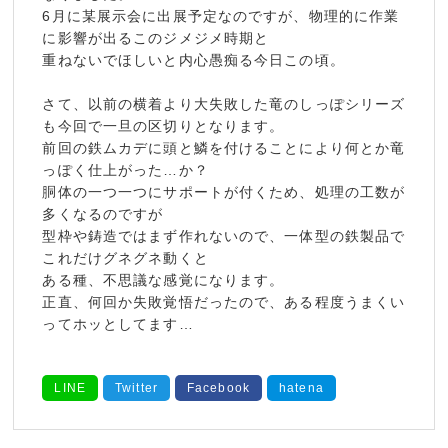
6月に某展示会に出展予定なのですが、物理的に作業
に影響が出るこのジメジメ時期と
重ねないでほしいと内心愚痴る今日この頃。
さて、以前の横着より大失敗した竜のしっぽシリーズ
も今回で一旦の区切りとなります。
前回の鉄ムカデに頭と鱗を付けることにより何とか竜
っぽく仕上がった…か？
胴体の一つ一つにサポートが付くため、処理の工数が
多くなるのですが
型枠や鋳造ではまず作れないので、一体型の鉄製品で
これだけグネグネ動くと
ある種、不思議な感覚になります。
正直、何回か失敗覚悟だったので、ある程度うまくい
ってホッとしてます…
LINE
Twitter
Facebook
hatena