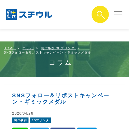
google-site-
verification=mkP4N280Ce4MRpgMUlY2bVFQvdGhxcS3xUYj7
toggle
navigat
HOME
コラム
制作事例
3Dプリンタ
SNSフォロー＆リポストキャンペーン・ギミックメダル
コラム
SNSフォロー＆リポストキャンペー
ン・ギミックメダル
2026/04/28
制作事例
3Dプリンタ